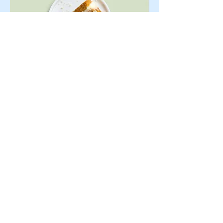
Pastel de zanahoria
Pastel de zanahoria ligeramente
especiado con glaseado de queso
crema
MX$5.50