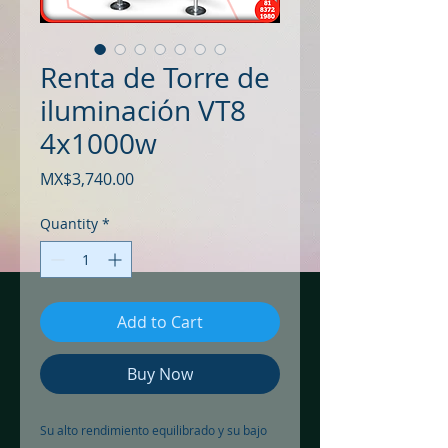
Renta de Torre de
iluminación VT8
4x1000w
Price
MX$3,740.00
Quantity
*
Add to Cart
Buy Now
Su alto rendimiento equilibrado y su bajo