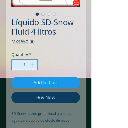
Líquido SD-Snow
Fluid 4 litros
Price
MX$650.00
Quantity
*
Add to Cart
Buy Now
SD-Snow líquido profesional a base de 
agua para equipo de efecto de nieve 