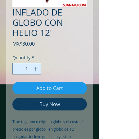
INFLADO DE
GLOBO CON
HELIO 12'
Price
MX$30.00
Quantity
*
Add to Cart
Buy Now
Trae tu globo o elige tu globo y el costo del
precio es por globo , en globo de 12
pulgadas incluye gas helio y liston